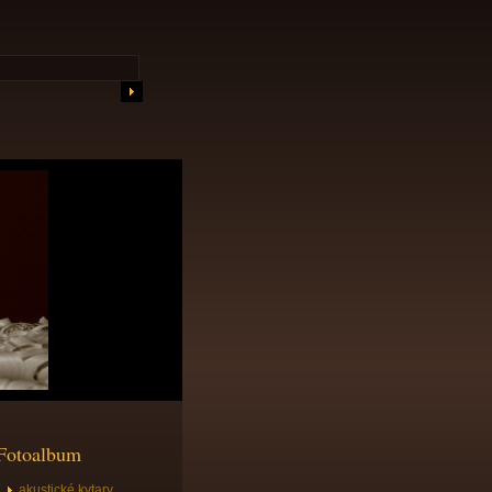
Fotoalbum
akustické kytary