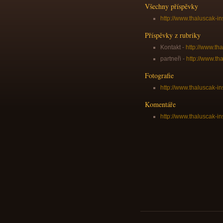
Všechny příspěvky
http://www.thaluscak-in
Příspěvky z rubriky
Kontakt -
http://www.th
partneři -
http://www.th
Fotografie
http://www.thaluscak-in
Komentáře
http://www.thaluscak-i