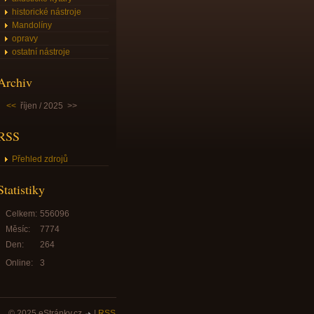
historické nástroje
Mandolíny
opravy
ostatní nástroje
Archiv
<<
říjen / 2025
>>
RSS
Přehled zdrojů
Statistiky
Celkem:
556096
Měsíc:
7774
Den:
264
Online:
3
© 2025 eStránky.cz
|
RSS