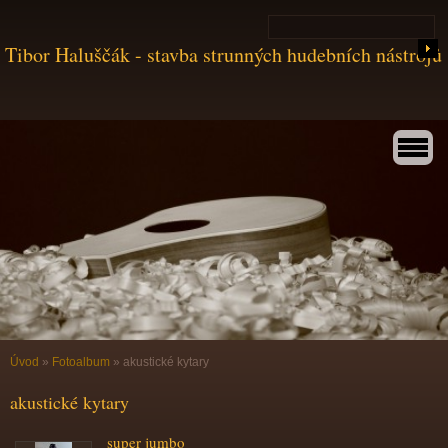
Tibor Haluščák - stavba strunných hudebních nástrojů
Úvod
»
Fotoalbum
»
akustické kytary
akustické kytary
super jumbo