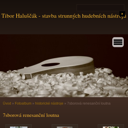
Tibor Haluščák - stavba strunných hudebních nástrojů
Úvod
»
Fotoalbum
»
historické nástroje
»
7sborová renesanční loutna
7sborová renesanční loutna