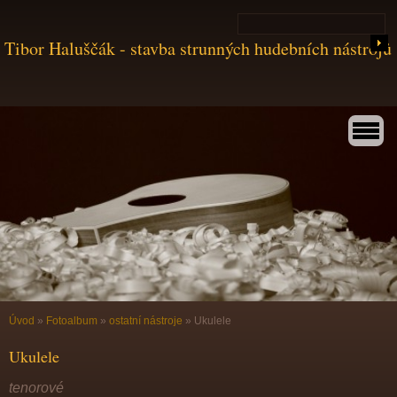
Tibor Haluščák - stavba strunných hudebních nástrojů
Úvod
»
Fotoalbum
»
ostatní nástroje
»
Ukulele
Ukulele
tenorové