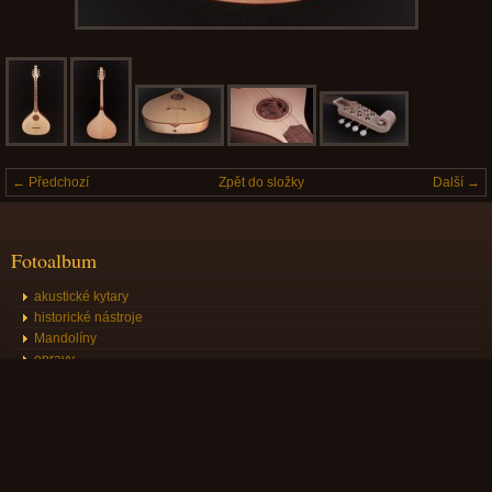
← Předchozí
Zpět do složky
Další →
Fotoalbum
akustické kytary
historické nástroje
Mandolíny
opravy
ostatní nástroje
Archiv
<<
říjen / 2025
>>