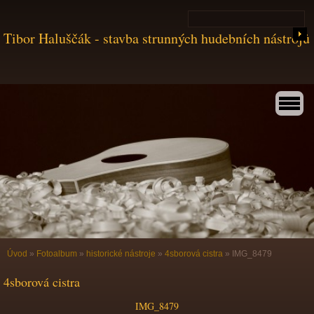
Tibor Haluščák - stavba strunných hudebních nástrojů
Úvod
»
Fotoalbum
»
historické nástroje
»
4sborová cistra
»
IMG_8479
4sborová cistra
IMG_8479