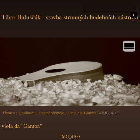
Tibor Haluščák - stavba strunných hudebních nástrojů
Úvod
»
Fotoalbum
»
ostatní nástroje
»
viola da "Gamba"
»
IMG_4100
viola da "Gamba"
IMG_4100