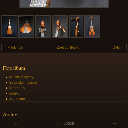
← Předchozí
Zpět do složky
Další →
Fotoalbum
akustické kytary
historické nástroje
Mandolíny
opravy
ostatní nástroje
Archiv
<<
říjen / 2025
>>